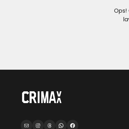
Ops! 
la