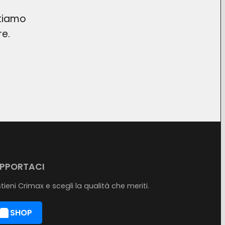
Stiamo
re.
PPORTACI
tieni Crimax e scegli la qualità che meriti.
SHOP